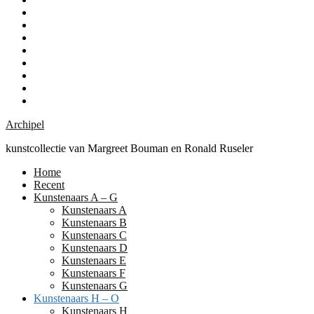
P
Kunstenaars
–
R
Kunstenaars
Z
S
Kunstenaars
T
Kunstenaars
U
Kunstenaars
–
W
Kunstenaars
V
Z
Over
de
Recent
kunstcollectie
Archipel
kunstcollectie van Margreet Bouman en Ronald Ruseler
Home
Recent
Kunstenaars A – G
Kunstenaars A
Kunstenaars B
Kunstenaars C
Kunstenaars D
Kunstenaars E
Kunstenaars F
Kunstenaars G
Kunstenaars H – O
Kunstenaars H